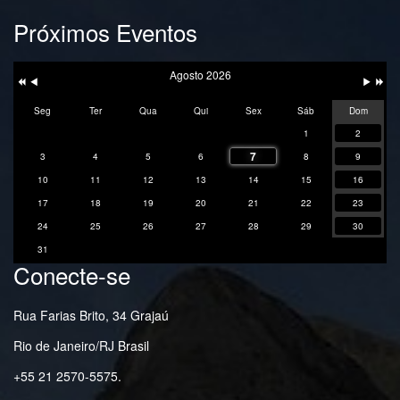
Próximos Eventos
Ano
Mês
Próxim
Próximo
Anterior
Anterior
Mês
Ano
Agosto 2026
Seg
Ter
Qua
Qui
Sex
Sáb
Dom
1
2
7
3
4
5
6
8
9
10
11
12
13
14
15
16
17
18
19
20
21
22
23
24
25
26
27
28
29
30
31
Conecte-se
Rua Farias Brito, 34 Grajaú
Rio de Janeiro/RJ Brasil
+55 21 2570-5575.