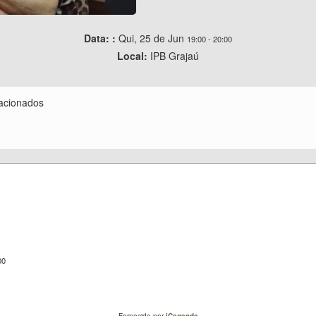
Data: :
Qui, 25 de Jun
19:00
-
20:00
Local:
IPB Grajaú
lacionados
00
Fornecido por
iCagenda