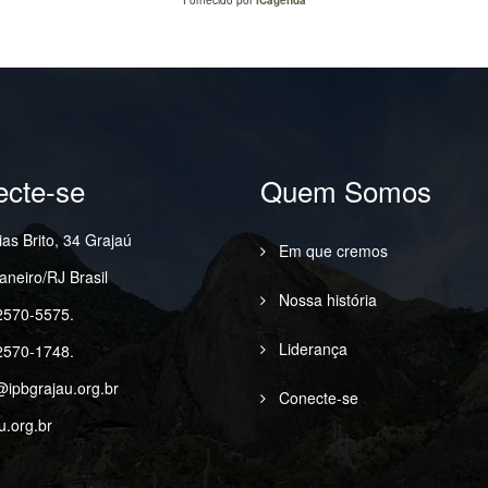
cte-se
Quem Somos
as Brito, 34 Grajaú
Em que cremos
aneiro/RJ Brasil
Nossa história
2570-5575.
Liderança
2570-1748.
@ipbgrajau.org.br
Conecte-se
u.org.br