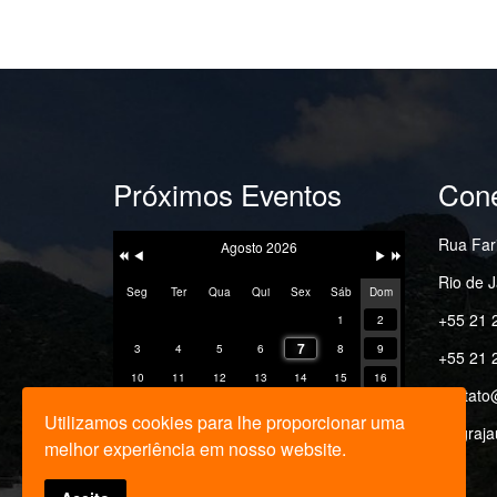
Próximos Eventos
Cone
Ano
Mês
Próximo
Próximo
Anterior
Anterior
Mês
Ano
Rua Fari
Agosto 2026
Rio de J
Seg
Ter
Qua
Qui
Sex
Sáb
Dom
+55 21 
1
2
7
3
4
5
6
8
9
+55 21 
10
11
12
13
14
15
16
contato
17
18
19
20
21
22
23
Utilizamos cookies para lhe proporcionar uma
ipbgraja
24
25
26
27
28
29
30
melhor experiência em nosso website.
31