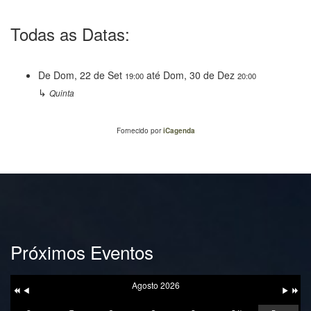
Todas as Datas:
De
Dom, 22 de Set
até
Dom, 30 de Dez
19:00
20:00
↳
Quinta
Fornecido por
iCagenda
Próximos Eventos
Ano
Mês
Próxim
Próximo
Anterior
Anterior
Mês
Ano
Agosto 2026