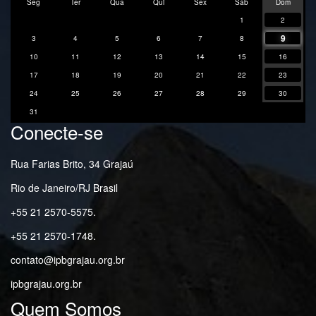
Seg
Ter
Qua
Qui
Sex
Sáb
Dom
1
2
9
3
4
5
6
7
8
10
11
12
13
14
15
16
17
18
19
20
21
22
23
24
25
26
27
28
29
30
31
Conecte-se
Rua Farias Brito, 34 Grajaú
Rio de Janeiro/RJ Brasil
+55 21 2570-5575.
+55 21 2570-1748.
contato@ipbgrajau.org.br
ipbgrajau.org.br
Quem Somos